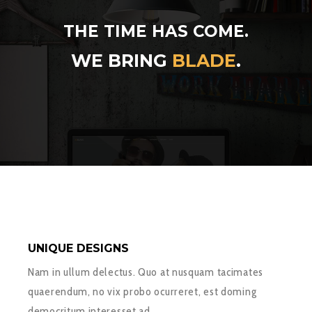
THE TIME HAS COME.
WE BRING
BLADE
.
UNIQUE DESIGNS
Nam in ullum delectus. Quo at nusquam tacimates
quaerendum, no vix probo ocurreret, est doming
democritum interesset ad.