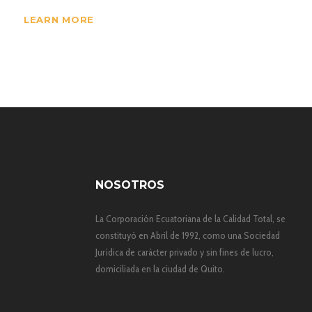
LEARN MORE
NOSOTROS
La Corporación Ecuatoriana de la Calidad Total, se
constituyó en Abril de 1992, como una Sociedad
Jurídica de carácter privado y sin fines de lucro,
domiciliada en la ciudad de Quito.