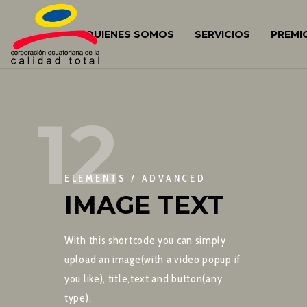
QUIENES SOMOS
SERVICIOS
PREMI
12
ELEMENTS / ADVANCED
IMAGE TEXT
With this shortcode you can simply
upload an image(with a video popup if
you like), title,text and button(any
type).