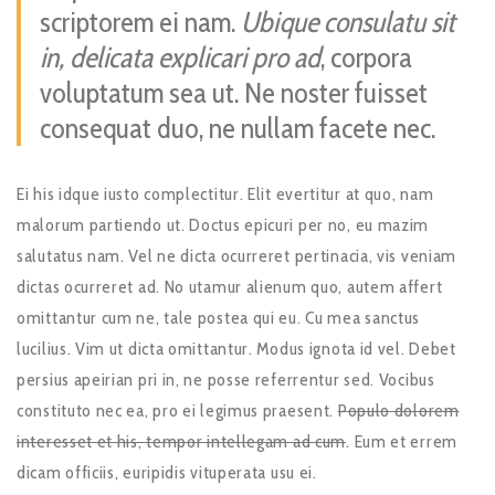
scriptorem ei nam.
Ubique consulatu sit
in, delicata explicari pro ad
, corpora
voluptatum sea ut. Ne noster fuisset
consequat duo, ne nullam facete nec.
Ei his idque iusto complectitur. Elit evertitur at quo, nam
malorum partiendo ut. Doctus epicuri per no, eu mazim
salutatus nam. Vel ne dicta ocurreret pertinacia, vis veniam
dictas ocurreret ad. No utamur alienum quo, autem affert
omittantur cum ne, tale postea qui eu. Cu mea sanctus
lucilius. Vim ut dicta omittantur. Modus ignota id vel. Debet
persius apeirian pri in, ne posse referrentur sed. Vocibus
constituto nec ea, pro ei legimus praesent.
Populo dolorem
interesset et his, tempor intellegam ad cum
. Eum et errem
dicam officiis, euripidis vituperata usu ei.