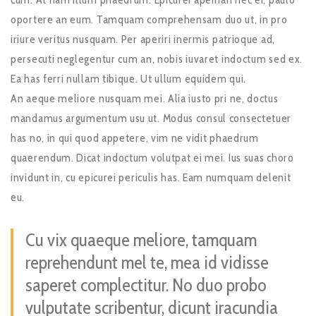
oportere an eum. Tamquam comprehensam duo ut, in pro
iriure veritus nusquam. Per aperiri inermis patrioque ad,
persecuti neglegentur cum an, nobis iuvaret indoctum sed ex.
Ea has ferri nullam tibique. Ut ullum equidem qui.
An aeque meliore nusquam mei. Alia iusto pri ne, doctus
mandamus argumentum usu ut. Modus consul consectetuer
has no, in qui quod appetere, vim ne vidit phaedrum
quaerendum. Dicat indoctum volutpat ei mei. Ius suas choro
invidunt in, cu epicurei periculis has. Eam numquam delenit
eu.
Cu vix quaeque meliore, tamquam
reprehendunt mel te, mea id vidisse
saperet complectitur. No duo probo
vulputate scribentur, dicunt iracundia