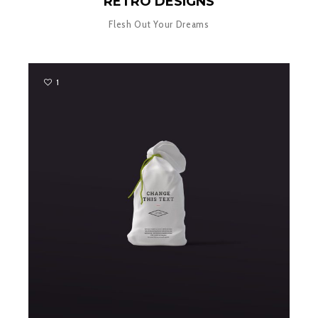
RETRO DESIGNS
Flesh Out Your Dreams
1