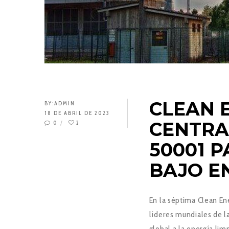
CLEAN 
BY:
ADMIN
18 DE ABRIL DE 2023
CENTRA
0
2
50001 
BAJO E
En la séptima Clean Ene
líderes mundiales de la
global a la energía lim