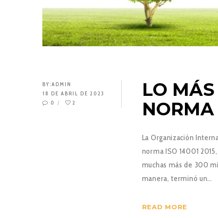
LO MÁS
BY:
ADMIN
18 DE ABRIL DE 2023
NORMA I
0
2
La Organización Intern
norma ISO 14001 2015, 
muchas más de 300 mil 
manera, terminó un…
READ MORE