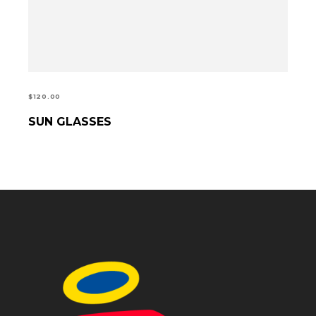
$
120.00
SUN GLASSES
ADD TO CART