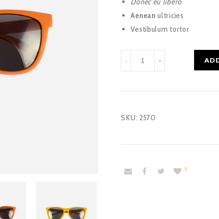
Donec eu libero
Aenean
ultricies
Vestibulum tortor
Sun
AD
-
+
Glasses
quantity
SKU:
2570
0