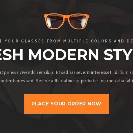
T YOUR GLASSES FROM MULTIPLE COLORS AND D
ESH MODERN STY
at pri eius vivendo sensibus. Et sed assueverit interesset, id illum 
contentiones sed. Sed ne adhuc albucius probatus, no mea alia falli
PLACE YOUR ORDER NOW