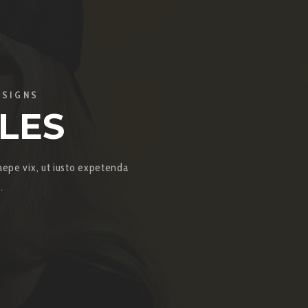
ESIGNS
LES
saepe vix, ut iusto expetenda
.