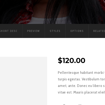
SHORT DESC
PREVIEW
STYLES
OPTIONS
RELATE
$
120.00
Pellentesque habitant morbi 
turpis egestas. Vestibulum tor
amet, ante. Donec eu libero 
vitae est. Mauris placerat ele