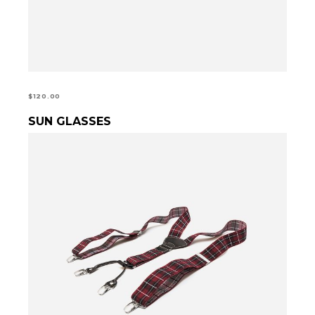
$
120.00
SUN GLASSES
ADD TO CART